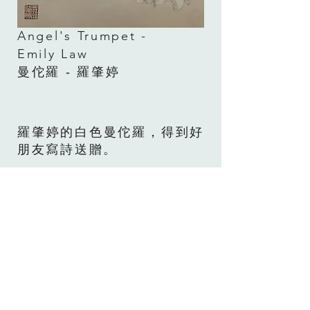
Angel's Trumpet -
Emily Law
曼佗羅 - 羅肇婷
羅肇婷的白色曼佗羅，得到好
朋友寫詩送贈。
佛塵揮褪煩惱色
甘露滌瀞鉛華自
如來國度無染樹
聖隨梵音渡四海