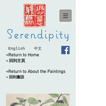
English
中文
<Return to Home
< 回到主頁
<Return to About the Paintings
< 回到畫語