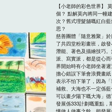
【小老師的彩色世界】 莫內
個？ 點解莫內將同一幢
次？舊式理髮舖嘅紅白藍
思？ 
慈善團體「隨意雅聚」於
了共四堂粉彩畫班，啟發
潛能、著色及描繪技巧。
派、寫實派，都是從心而
界開始時有小老師坐著遲
擔心錯誤下筆會浪費畫紙
表示不怕下筆了，因為「
補救、大海也不一定係藍
可以畫夕陽下嘅大海」德
發展係333計劃嘅重點，
懂做人做事之餘，能發展