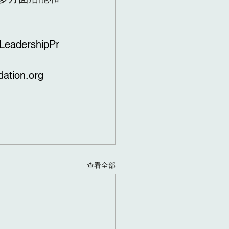
LeadershipPr
dation.org
查看全部