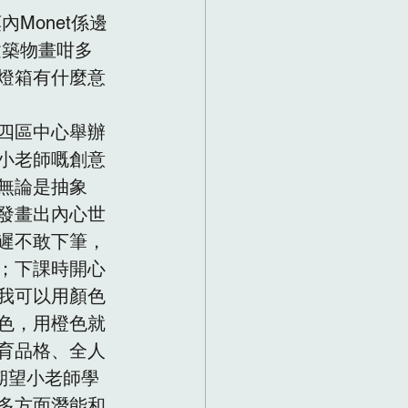
Monet係邊
建築物畫咁多
燈箱有什麼意
四區中心舉辦
小老師嘅創意
無論是抽象
發畫出內心世
遲不敢下筆，
；下課時開心
我可以用顏色
色，用橙色就
育品格、全人
期望小老師學
多方面潛能和